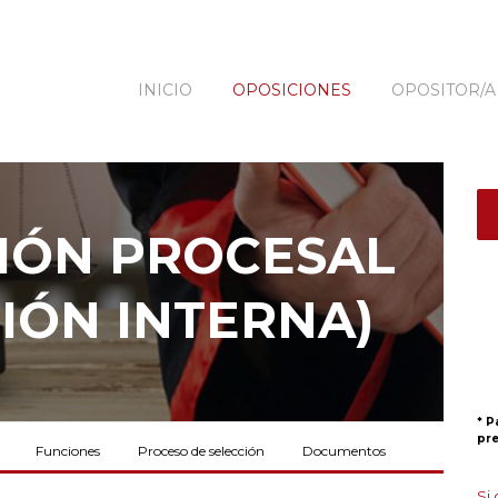
INICIO
OPOSICIONES
OPOSITOR/A
IÓN PROCESAL
IÓN INTERNA)
* P
pre
Funciones
Proceso de selección
Documentos
Si