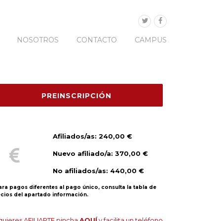
NOSOTROS
CONTACTO
CAMPUS
Afiliados/as: 240,00 €
Nuevo afiliado/a: 370,00 €
No afiliados/as: 440,00 €
ara pagos diferentes al pago único, consulta la tabla de
cios del apartado información.
 quieres AFILIARTE pincha
AQUÍ
y facilita un teléfono