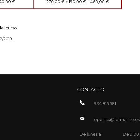
40,00 €
270,00 € + 190,00 € = 460,00 €
del curso.
2/2019.
CONTACTO
934 815 581
oposfsc@formar-te.es
De lunes a
De 9:00 