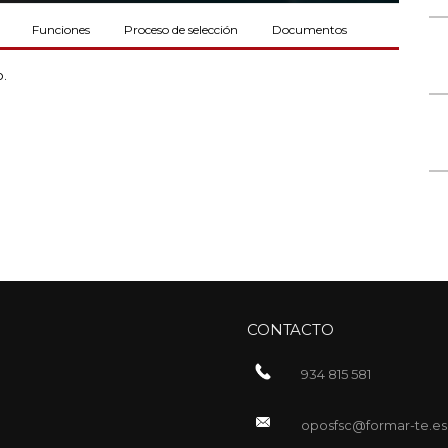
Funciones
Proceso de selección
Documentos
o.
CONTACTO
934 815 581
oposfsc@formar-te.es