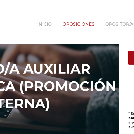
INICIO
OPOSICIONES
OPOSITOR/A
/A AUXILIAR
CA (PROMOCIÓN
TERNA)
* E
obl
ins
cur