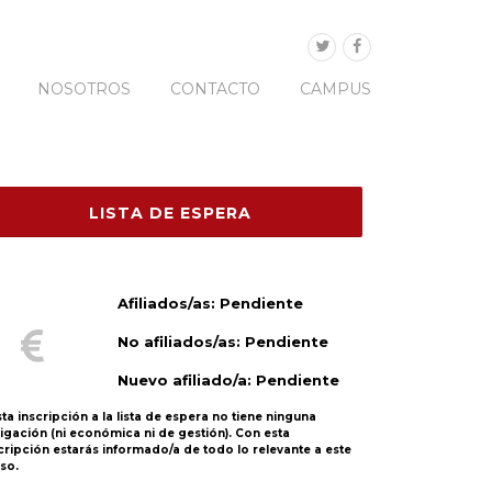
NOSOTROS
CONTACTO
CAMPUS
Afiliados/as: Pendiente
No afiliados/as: Pendiente
Nuevo afiliado/a: Pendiente
sta inscripción a la lista de espera no tiene ninguna
igación (ni económica ni de gestión). Con esta
cripción estarás informado/a de todo lo relevante a este
so.