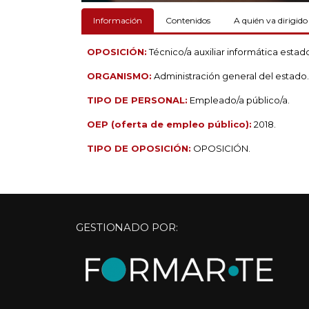
Información
Contenidos
A quién va dirigido
OPOSICIÓN:
Técnico/a auxiliar informática estad
ORGANISMO:
Administración general del estado.
TIPO DE PERSONAL:
Empleado/a público/a.
OEP (oferta de empleo público):
2018.
TIPO DE OPOSICIÓN:
OPOSICIÓN.
GESTIONADO POR: