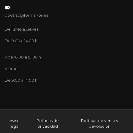
oposfsc@formar-te.es
De lunes a jueves:
De 9:00 a 14:00 h
y de 16:00 a 19:00 h
Viernes:
De 9:00 a 14:00 h
Aviso
Políticas de
Políticas de venta y
legal
privacidad
devolución