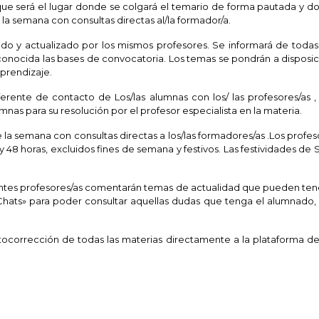
que será el lugar donde se colgará el temario de forma pautada y 
e la semana con consultas directas al/la formador/a.
lado y actualizado por los mismos profesores. Se informará de toda
conocida las bases de convocatoria. Los temas se pondrán a disposi
prendizaje.
erente de contacto de Los/las alumnas con los/ las profesores/as ,
umnas para su resolución por el profesor especialista en la materia.
de la semana con consultas directas a los/las formadores/as .Los profe
48 horas, excluidos fines de semana y festivos. Las festividades de
ntes profesores/as comentarán temas de actualidad que pueden tener 
«Chats» para poder consultar aquellas dudas que tenga el alumnado
utocorrección de todas las materias directamente a la plataforma d