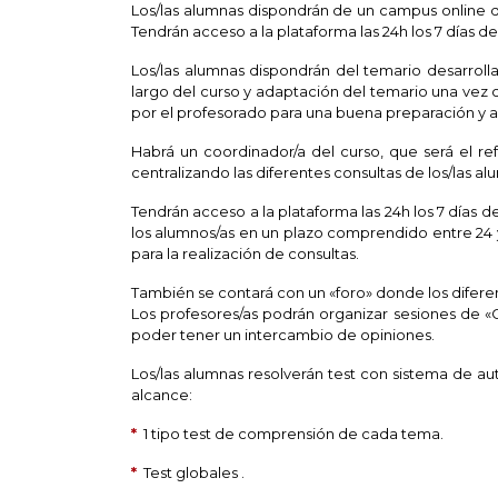
Los/las alumnas dispondrán de un campus online 
Tendrán acceso a la plataforma las 24h los 7 días d
Los/las alumnas dispondrán del temario desarrol
largo del curso y adaptación del temario una vez 
por el profesorado para una buena preparación y a
Habrá un coordinador/a del curso, que será el ref
centralizando las diferentes consultas de los/las al
Tendrán acceso a la plataforma las 24h los 7 días 
los alumnos/as en un plazo comprendido entre 24 y 
para la realización de consultas.
También se contará con un «foro» donde los difere
Los profesores/as podrán organizar sesiones de 
poder tener un intercambio de opiniones.
Los/las alumnas resolverán test con sistema de a
alcance:
*
1 tipo test de comprensión de cada tema.
*
Test globales .