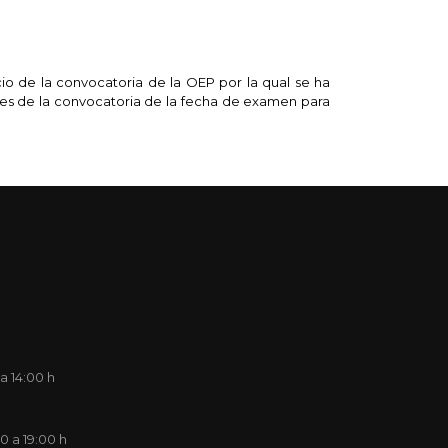
cio de la convocatoria de la OEP por la qual se ha
ntes de la convocatoria de la fecha de examen para
a 14:00 h
00 a 19:00 h