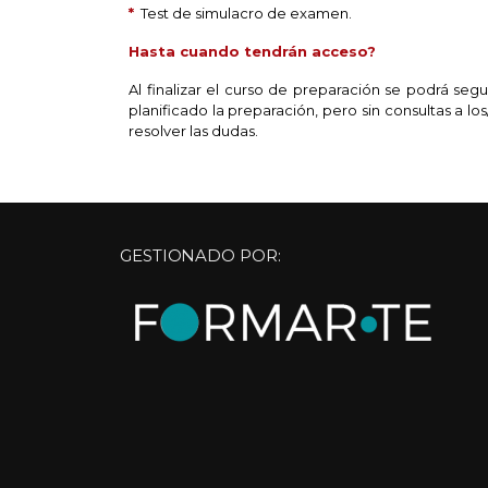
*
Test de simulacro de examen.
Hasta cuando tendrán acceso?
Al finalizar el curso de preparación se podrá seg
planificado la preparación, pero sin consultas a 
resolver las dudas.
GESTIONADO POR: