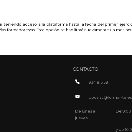
uir teniendo acceso a la plataforma hasta la fecha del primer ejerci
los/las formadores/as. Esta opción se habilitará nuevamente un mes a
CONTACTO
934 815 581
oposfsc@formar-te.es
De lunes a
De 9:00 
jueves:
y de 16: