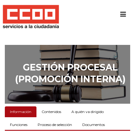
Skip
to
content
GESTIÓN PROCESAL
(PROMOCIÓN INTERNA)
Información
Contenidos
A quién va dirigido
Funciones
Proceso de selección
Documentos